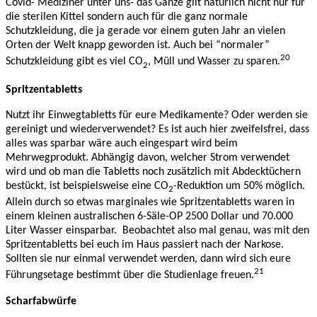
Covid- Mediziner unter uns- das Ganze gilt natürlich nicht nur für
die sterilen Kittel sondern auch für die ganz normale
Schutzkleidung, die ja gerade vor einem guten Jahr an vielen
Orten der Welt knapp geworden ist. Auch bei “normaler”
20
Schutzkleidung gibt es viel CO
, Müll und Wasser zu sparen.
2
Spritzentabletts
Nutzt ihr Einwegtabletts für eure Medikamente? Oder werden sie
gereinigt und wiederverwendet? Es ist auch hier zweifelsfrei, dass
alles was sparbar wäre auch eingespart wird beim
Mehrwegprodukt. Abhängig davon, welcher Strom verwendet
wird und ob man die Tabletts noch zusätzlich mit Abdecktüchern
bestückt, ist beispielsweise eine CO
-Reduktion um 50% möglich.
2
Allein durch so etwas marginales wie Spritzentabletts waren in
einem kleinen australischen 6-Säle-OP 2500 Dollar und 70.000
Liter Wasser einsparbar. Beobachtet also mal genau, was mit den
Spritzentabletts bei euch im Haus passiert nach der Narkose.
Sollten sie nur einmal verwendet werden, dann wird sich eure
21
Führungsetage bestimmt über die Studienlage freuen.
Scharfabwürfe