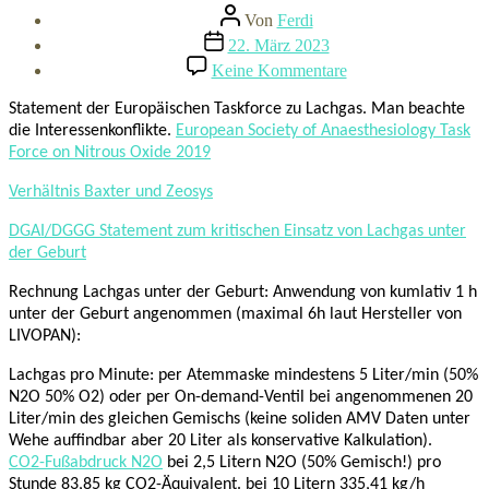
Beitragsautor
Von
Ferdi
Beitragsdatum
22. März 2023
zu
Keine Kommentare
Folge
9
Statement der Europäischen Taskforce zu Lachgas. Man beachte
–
die Interessenkonflikte.
European Society of Anaesthesiology Task
Lachgas
Force on Nitrous Oxide 2019
Verhältnis Baxter und Zeosys
DGAI/DGGG Statement zum kritischen Einsatz von Lachgas unter
der Geburt
Rechnung Lachgas unter der Geburt: Anwendung von kumlativ 1 h
unter der Geburt angenommen (maximal 6h laut Hersteller von
LIVOPAN):
Lachgas pro Minute: per Atemmaske mindestens 5 Liter/min (50%
N2O 50% O2) oder per On-demand-Ventil bei angenommenen 20
Liter/min des gleichen Gemischs (keine soliden AMV Daten unter
Wehe auffindbar aber 20 Liter als konservative Kalkulation).
CO2-Fußabdruck N2O
bei 2,5 Litern N2O (50% Gemisch!) pro
Stunde 83,85 kg CO2-Äquivalent. bei 10 Litern 335,41 kg/h