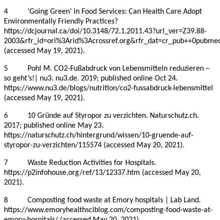
4 ‘Going Green’ in Food Services: Can Health Care Adopt
Environmentally Friendly Practices?
https://dcjournal.ca/doi/10.3148/72.1.2011.43?url_ver=Z39.88-
2003&rfr_id=ori%3Arid%3Acrossref.org&rfr_dat=cr_pub++0pubm
(accessed May 19, 2021).
5 Pohl M. CO2-Fußabdruck von Lebensmitteln reduzieren –
so geht’s!| nu3. nu3.de. 2019; published online Oct 24.
https://www.nu3.de/blogs/nutrition/co2-fussabdruck-lebensmittel
(accessed May 19, 2021).
6 10 Gründe auf Styropor zu verzichten. Naturschutz.ch.
2017; published online May 23.
https://naturschutz.ch/hintergrund/wissen/10-gruende-auf-
styropor-zu-verzichten/115574 (accessed May 20, 2021).
7 Waste Reduction Activities for Hospitals.
https://p2infohouse.org/ref/13/12337.htm (accessed May 20,
2021).
8 Composting food waste at Emory hospitals | Lab Land.
https://www.emoryhealthsciblog.com/composting-food-waste-at-
emory-hospitals/ (accessed May 20, 2021).