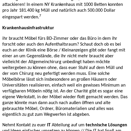
attackieren! In einem NY Krankenhaus mit 1000 Betten konnten
pro Jahr 181.400 kg Müll und natürlich auch 500.000 Dollar
7
eingespart werden.
Krankenhausinfrastruktur
ihr braucht Möbel fürs BD-Zimmer oder das Büro in dem ihr
forscht oder auch den Aufenthaltsraum? Schaut doch ob es bei
euch an der Klinik eine Börse / Kleinanzeigen gibt oder fangt mit
einer an um Gegenstände, die ihr nicht mehr braucht aber
vielleicht der Allgemeinchirurg unbedingt haben möchte
weitergeben zu können ohne, dass euer Stuhl auf dem Müll und
der vom Chirurg neu gefertigt werden muss. Eine solche
Möbelbörse lässt sich insbesondere an großen Häusern oder
Universitäten realisieren, einfach weil ein gewisses Minimum an
verfügbaren Möbeln nötig ist. An der Charité gibt es sogar eine
eigene Werkstatt, in der Möbel wieder flott gemacht werden. Das
ganze könnte man dann auch nach außen öffnen und alte
gebrauchte Möbel, Ordner, Büromaterialien und alles was
eigentlich zu gut zum Wegwerfen ist abgeben.
Nehmt Kontakt zu euer
IT
Abteilung auf um
technische Lösungen
und Ideen einfacher umsetzen zu können // Die IT hat Spaß am