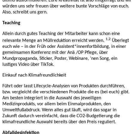
ultimo ausformulieren. Eure Kreativität ist also mitgefragt und wir
würden uns sehr freuen über weitere bunte Vorschläge von euch.
Also, schreibt uns gern.
Teaching
Allein durch gutes Teaching der Mitarbeiter kann schon eine
1,2
relevante Menge an Müllreduktion erreicht werden.
Überlegt
euch wie – in der Früh oder Assistent*innenfortbildung, in einer
gemeinsamen Konferenz mit der Anä /OP Pflege, über
Mundpropaganda, Sticker, Poster, Webinare, ‘nen Song, ein
lustiges Video über TikTok.
Einkauf nach Klimafreundlichkeit
Führt oder lasst Lifecycle-Analysen von Produkten durchführen,
bzw. vergleicht die verschiedenen Produkte die es (bei euch) gibt.
Am besten integriert in die Auswahl des jeweiligen
Medizinprodukts, vor allem beim Einmalprodukten, den
Umweltfußabdruck. Wenn alles gut läuft, wird das sogar in
Zukunft dadurch vereinfacht, dass die CO2-Budgetierung die
klimafreundliche Auswahl bereits über den Preis reguliert.
Abfalldesinfektion