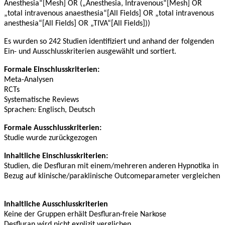
Anesthesia“[Mesh] OR („Anesthesia, Intravenous“[Mesh] OR
Vorteile,
„total intravenous anaesthesia“[All Fields] OR „total intravenous
die
anesthesia“[All Fields] OR „TIVA“[All Fields]))
den
standardmäßigen
Es wurden so 242 Studien identifiziert und anhand der folgenden
Einsatz
Ein- und Ausschlusskriterien ausgewählt und sortiert.
rechtfertigen?“
Formale Einschlusskriterien:
Meta-Analysen
RCTs
Systematische Reviews
Sprachen: Englisch, Deutsch
Formale Ausschlusskriterien:
Studie wurde zurückgezogen
Inhaltliche Einschlusskriterien:
Studien, die Desfluran mit einem/mehreren anderen Hypnotika in
Bezug auf klinische/paraklinische Outcomeparameter vergleichen
Inhaltliche Ausschlusskriterien
Keine der Gruppen erhält Desfluran-freie Narkose
Desfluran wird nicht explizit verglichen