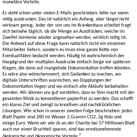
monetäre Vorteile.
Es steht schon unter vielen E-Mails geschrieben: bitte nur wenn
nötig ausdrucken. Das ist natürlich ein Anfang, aber längst nicht
wirksam genug. Jeder der von uns im Krankenhaus arbeitet fragt
sich beinahe täglich, ob die Menge an Ausdrücken, welche im
Zweifel nienienie wieder angesehen werden, wirklich nötig ist.
Die Antwort auf diese Frage kann natürlich nicht ein einzelner
Mitarbeiter liefern, sondern es muss eine ganze Kette von
Eventualitäten bedacht werden. Häufig ist wahrscheinlich der
Hauptgrund der multiplen Ausdrucke einfach Sorge vor späteren
Klagen, die dann auf mangelnde Dokumentation treffen könnten.
Es wäre also wünschenswert, sich Gedanken zu machen, wo
digitale Unterschriften ausreichen, wo Dopplungen der
Dokumentation liegen und wo einfach alte Abläufe beibehalten
werden. Wir können uns gut vorstellen, dass es Sinn macht mit der
gesamten Klinik zu konsentieren papierfrei zu werden. Das schafft
ein klares Ziel und zwingt zu kreativen und nachdrücklichen
Lösungen. Wie schon in unserer zweiten Folge beschrieben: jedes
Blatt Papier sind 200 ml Wasser 2 Gramm CO2, 2g Holz und
einige Euro. Wenn wir wie zb an der Charite bei 57 Millionen Blatt
auch nur einen Bruchteil sparen, sind das ernstzunehmende
7
ökologische und ökonomische Vorteile.