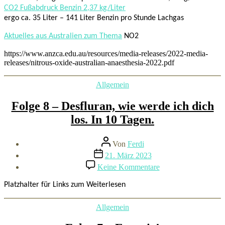
CO2 Fußabdruck Benzin 2,37 kg/Liter
ergo ca. 35 Liter – 141 Liter Benzin pro Stunde Lachgas
Aktuelles aus Australien zum Thema
NO2
https://www.anzca.edu.au/resources/media-releases/2022-media-
releases/nitrous-oxide-australian-anaesthesia-2022.pdf
Kategorien
Allgemein
Folge 8 – Desfluran, wie werde ich dich
los. In 10 Tagen.
Beitragsautor
Von
Ferdi
Beitragsdatum
21. März 2023
zu
Keine Kommentare
Folge
8
Platzhalter für Links zum Weiterlesen
–
Desfluran,
Kategorien
Allgemein
wie
werde