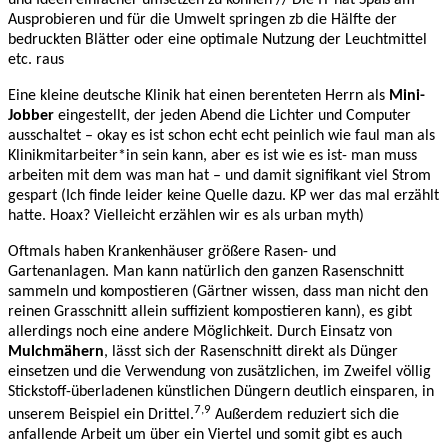
Ausprobieren und für die Umwelt springen zb die Hälfte der
bedruckten Blätter oder eine optimale Nutzung der Leuchtmittel
etc. raus
Eine kleine deutsche Klinik hat einen berenteten Herrn als
Mini-
Jobber
eingestellt, der jeden Abend die Lichter und Computer
ausschaltet – okay es ist schon echt echt peinlich wie faul man als
Klinikmitarbeiter*in sein kann, aber es ist wie es ist- man muss
arbeiten mit dem was man hat – und damit signifikant viel Strom
gespart (Ich finde leider keine Quelle dazu. KP wer das mal erzählt
hatte. Hoax? Vielleicht erzählen wir es als urban myth)
Oftmals haben Krankenhäuser größere Rasen- und
Gartenanlagen. Man kann natürlich den ganzen Rasenschnitt
sammeln und kompostieren (Gärtner wissen, dass man nicht den
reinen Grasschnitt allein suffizient kompostieren kann), es gibt
allerdings noch eine andere Möglichkeit. Durch Einsatz von
Mulchmähern
, lässt sich der Rasenschnitt direkt als Dünger
einsetzen und die Verwendung von zusätzlichen, im Zweifel völlig
Stickstoff-überladenen künstlichen Düngern deutlich einsparen, in
7,9
unserem Beispiel ein Drittel.
Außerdem reduziert sich die
anfallende Arbeit um über ein Viertel und somit gibt es auch