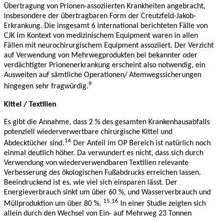
Übertragung von Prionen-assoziierten Krankheiten angebracht,
insbesondere der übertragbaren Form der Creutzfeld-Jakob-
Erkrankung. Die insgesamt 6 international berichteten Fälle von
CJK im Kontext von medizinischem Equipment waren in allen
Fällen mit neurochirurgischem Equipment assoziiert. Der Verzicht
auf Verwendung von Mehrwegprodukten bei bekannter oder
verdächtigter Prionenerkrankung erscheint also notwendig, ein
Ausweiten auf sämtliche Operationen/ Atemwegssicherungen
9
hingegen sehr fragwürdig.
Kittel / Textilien
Es gibt die Annahme, dass 2 % des gesamten Krankenhausabfalls
potenziell wiederverwertbare chirurgische Kittel und
14
Abdecktücher sind.
Der Anteil im OP Bereich ist natürlich noch
einmal deutlich höher. Da verwundert es nicht, dass sich durch
Verwendung von wiederverwendbaren Textilien relevante
Verbesserung des ökologischen Fußabdrucks erreichen lassen.
Beeindruckend ist es, wie viel sich einsparen lässt. Der
Energieverbrauch sinkt um über 60 %, und Wasserverbrauch und
15,16
Müllproduktion um über 80 %.
In einer Studie zeigten sich
allein durch den Wechsel von Ein- auf Mehrweg 23 Tonnen