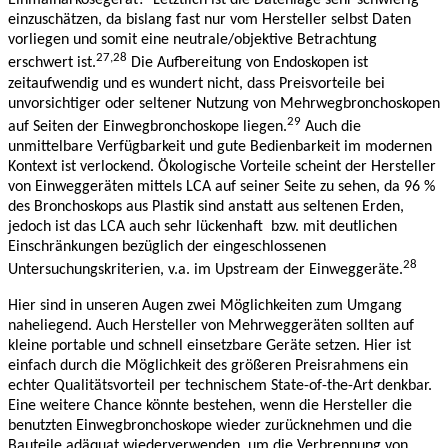
Einmalnarkosegerät? Letztlich ist die Datenlage sehr schwierig
einzuschätzen, da bislang fast nur vom Hersteller selbst Daten
vorliegen und somit eine neutrale/objektive Betrachtung
27,28
erschwert ist.
Die Aufbereitung von Endoskopen ist
zeitaufwendig und es wundert nicht, dass Preisvorteile bei
unvorsichtiger oder seltener Nutzung von Mehrwegbronchoskopen
29
auf Seiten der Einwegbronchoskope liegen.
Auch die
unmittelbare Verfügbarkeit und gute Bedienbarkeit im modernen
Kontext ist verlockend. Ökologische Vorteile scheint der Hersteller
von Einweggeräten mittels LCA auf seiner Seite zu sehen, da 96 %
des Bronchoskops aus Plastik sind anstatt aus seltenen Erden,
jedoch ist das LCA auch sehr lückenhaft bzw. mit deutlichen
Einschränkungen bezüglich der eingeschlossenen
28
Untersuchungskriterien, v.a. im Upstream der Einweggeräte.
Hier sind in unseren Augen zwei Möglichkeiten zum Umgang
naheliegend. Auch Hersteller von Mehrweggeräten sollten auf
kleine portable und schnell einsetzbare Geräte setzen. Hier ist
einfach durch die Möglichkeit des größeren Preisrahmens ein
echter Qualitätsvorteil per technischem State-of-the-Art denkbar.
Eine weitere Chance könnte bestehen, wenn die Hersteller die
benutzten Einwegbronchoskope wieder zurücknehmen und die
Bauteile adäquat wiederverwenden, um die Verbrennung von