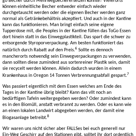
go Becher durch Mehrwegbecherersetzen könnte? Vielerorts
können einheitliche Becher entweder einfach wieder
durchgetauscht werden oder die eigenen Becher werden ganz
normal als Getränkebehältnis akzeptiert. Und auch in der Kantine
kann das funktionieren. Man bringt einfach seine eigene
Tupperdose mit, die Peoples in der Kantine füllen das ToGo Essen
dort hinein statt in das Einwegplastikteil. Das spart die schwer zu
entsorgende Styroporverpackung. Am besten funktioniert das
6
natürlich durch Rabatt auf den Preis.
Sollte es dennoch
mancherorts notwendig sein Einwegverpackungen zu verwenden,
dann sollten diese zumindest aus sortenreiner Plastik sein, damit
sie recycelt werden können. Allein dadurch wurden in einem
7
Krankenhaus in Oregon 14 Tonnen Verbrennungsabfall gespart.
Was passiert eigentlich mit dem Essen welches am Ende des
Tages in der Kantine übrig bleibt? Kann das vllt noch an
bedürftigen Tafeln weitergegeben werden? Oder zumindest kann
es in den Biomüll, anstatt verbrannt zu werden. Oder es kann wie
an einen lokalen Landwirt abgegeben werden, der damit eine
8
Biogasanlage betreibt.
Wir waren uns nicht sicher aber FALLSes bei euch generell nur
Ein-Weg Geschirr auf den Stationen gibt, solltet ihr dort ordentlich