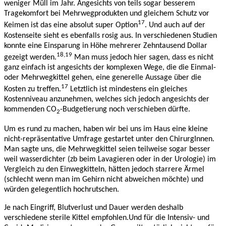
weniger Müll im Jahr. Angesichts von teils sogar besserem
Tragekomfort bei Mehrwegprodukten und gleichem Schutz vor
17
Keimen ist das eine absolut super Option
. Und auch auf der
Kostenseite sieht es ebenfalls rosig aus. In verschiedenen Studien
konnte eine Einsparung in Höhe mehrerer Zehntausend Dollar
18,19
gezeigt werden.
Man muss jedoch hier sagen, dass es nicht
ganz einfach ist angesichts der komplexen Wege, die die Einmal-
oder Mehrwegkittel gehen, eine generelle Aussage über die
17
Kosten zu treffen.
Letztlich ist mindestens ein gleiches
Kostenniveau anzunehmen, welches sich jedoch angesichts der
kommenden CO
-Budgetierung noch verschieben dürfte.
2
Um es rund zu machen, haben wir bei uns im Haus eine kleine
nicht-repräsentative Umfrage gestartet unter den ChirurgInnen.
Man sagte uns, die Mehrwegkittel seien teilweise sogar besser
weil wasserdichter (zb beim Lavagieren oder in der Urologie) im
Vergleich zu den Einwegkitteln, hätten jedoch starrere Ärmel
(schlecht wenn man im Gehirn nicht abweichen möchte) und
würden gelegentlich hochrutschen.
Je nach Eingriff, Blutverlust und Dauer werden deshalb
verschiedene sterile Kittel empfohlen.Und für die Intensiv- und