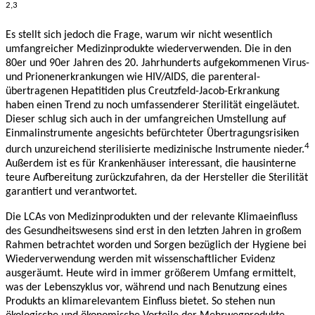
2,3
Es stellt sich jedoch die Frage, warum wir nicht wesentlich
umfangreicher Medizinprodukte wiederverwenden. Die in den
80er und 90er Jahren des 20. Jahrhunderts aufgekommenen Virus-
und Prionenerkrankungen wie HIV/AIDS, die parenteral-
übertragenen Hepatitiden plus Creutzfeld-Jacob-Erkrankung
haben einen Trend zu noch umfassenderer Sterilität eingeläutet.
Dieser schlug sich auch in der umfangreichen Umstellung auf
Einmalinstrumente angesichts befürchteter Übertragungsrisiken
4
durch unzureichend sterilisierte medizinische Instrumente nieder.
Außerdem ist es für Krankenhäuser interessant, die hausinterne
teure Aufbereitung zurückzufahren, da der Hersteller die Sterilität
garantiert und verantwortet.
Die LCAs von Medizinprodukten und der relevante Klimaeinfluss
des Gesundheitswesens sind erst in den letzten Jahren in großem
Rahmen betrachtet worden und Sorgen bezüglich der Hygiene bei
Wiederverwendung werden mit wissenschaftlicher Evidenz
ausgeräumt. Heute wird in immer größerem Umfang ermittelt,
was der Lebenszyklus vor, während und nach Benutzung eines
Produkts an klimarelevantem Einfluss bietet. So stehen nun