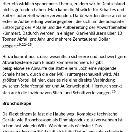
Hier ein wirklich spannendes Thema, zu dem wir in Deutschland
nichts gefunden haben. Man kann die Abwürfe für Scharfes und
Spitzes potenziell wiederverwenden. Dafür werden diese an eine
externe Aufbereitung weitergegeben, die sich um die adäquate
Entsorgung der Abfälle und die Aufbereitung der Abwurfbehälter
kümmert. Dadurch werden in einigen Krankenhäusern über 10
Tonnen Abfall pro Jahr und mehrere Zehntausend Dollar
19,22–25
gespart
.
Hinzu kommt noch, dass wesentlich sicherere und hochwertigere
Abwurfsysteme zum Einsatz kommen können. Es gibt
beispielsweise Abwürfe die statt einem Loch eine wippende
Schale haben, durch die der Müll runtergeschaukelt wird. Als
größter Vorteil ist hier, dass es nie eine direkte Verbindung
zwischen Scharfcontainer und Außenwelt gibt. Hierdurch senkt
26
sich auch die Inzidenz von Stich- und Schnittverletzungen.
Bronchoskope
Da fliegt einem ja fast die Haube weg. Komplexe technische
Geräte wie Bronchoskope als Einmalprodukte zu verwenden ist
schon fast wie ein Witz. Was denn als nächstes? Das