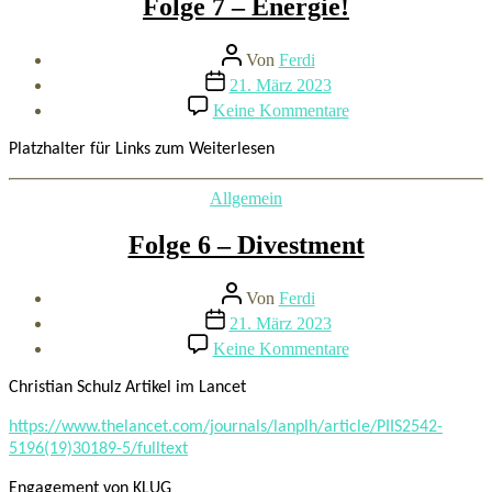
Folge 7 – Energie!
ich
dich
los.
Beitragsautor
Von
Ferdi
In
Beitragsdatum
10
21. März 2023
Tagen.
zu
Keine Kommentare
Folge
7
Platzhalter für Links zum Weiterlesen
–
Energie!
Kategorien
Allgemein
Folge 6 – Divestment
Beitragsautor
Von
Ferdi
Beitragsdatum
21. März 2023
zu
Keine Kommentare
Folge
6
Christian Schulz Artikel im Lancet
–
Divestment
https://www.thelancet.com/journals/lanplh/article/PIIS2542-
5196(19)30189-5/fulltext
Engagement von KLUG