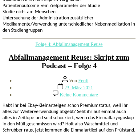
Patientenoutcome kein Zielparameter der Studie
Studie nicht am Menschen
Untersuchung der Administration zusätzlicher
Medikamente/Verwendung unterschiedlicher Nebenmedikation in
den Studiengruppen
Kategorien
Folge 4: Abfallmanagement Reuse
Abfallmanagement Reuse: Skript zum
Podcast – Folge 4
Beitragsautor
Von
Ferdi
Beitragsdatum
23. März 2021
zu
Keine Kommentare
Abfallmanagement
Reuse:
Habt ihr bei Ebay-Kleinanzeigen schon Premiumstatus, weil ihr
Skript
alles zur Weiterverwendung abgebt? Seht ihr auf einmal auch
zum
alles in Zeitlupe und seid schockiert, wenn das Einmallaryngoskop
Podcast
in den Müll geschmissen wird? Holt also Waschmittel und
–
Schrubber raus, jetzt kommen die Einmalartikel auf den Prüfstand.
Folge
4