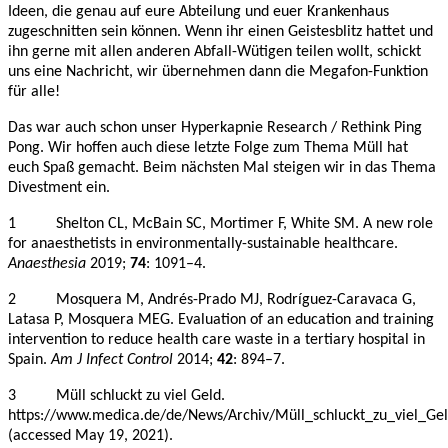
Ideen, die genau auf eure Abteilung und euer Krankenhaus
zugeschnitten sein können. Wenn ihr einen Geistesblitz hattet und
ihn gerne mit allen anderen Abfall-Wütigen teilen wollt, schickt
uns eine Nachricht, wir übernehmen dann die Megafon-Funktion
für alle!
Das war auch schon unser Hyperkapnie Research / Rethink Ping
Pong. Wir hoffen auch diese letzte Folge zum Thema Müll hat
euch Spaß gemacht. Beim nächsten Mal steigen wir in das Thema
Divestment ein.
1 Shelton CL, McBain SC, Mortimer F, White SM. A new role
for anaesthetists in environmentally-sustainable healthcare.
Anaesthesia
2019;
74
: 1091–4.
2 Mosquera M, Andrés-Prado MJ, Rodríguez-Caravaca G,
Latasa P, Mosquera MEG. Evaluation of an education and training
intervention to reduce health care waste in a tertiary hospital in
Spain.
Am J Infect Control
2014;
42
: 894–7.
3 Müll schluckt zu viel Geld.
https://www.medica.de/de/News/Archiv/Müll_schluckt_zu_viel_Ge
(accessed May 19, 2021).