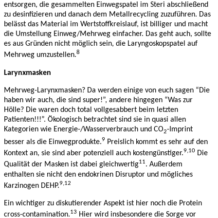
entsorgen, die gesammelten Einwegspatel im Steri abschließend
zu desinfizieren und danach dem Metallrecycling zuzuführen. Das
belässt das Material im Wertstoffkreislauf, ist billiger und macht
die Umstellung Einweg/Mehrweg einfacher. Das geht auch, sollte
es aus Gründen nicht möglich sein, die Laryngoskopspatel auf
8
Mehrweg umzustellen.
Larynxmasken
Mehrweg-Larynxmasken? Da werden einige von euch sagen “Die
haben wir auch, die sind super!”, andere hingegen “Was zur
Hölle? Die waren doch total vollgesabbert beim letzten
Patienten!!!”. Ökologisch betrachtet sind sie in quasi allen
Kategorien wie Energie-/Wasserverbrauch und CO
-Imprint
2
9
besser als die Einwegprodukte.
Preislich kommt es sehr auf den
9,10
Kontext an, sie sind aber potenziell auch kostengünstiger.
Die
11
Qualität der Masken ist dabei gleichwertig
. Außerdem
enthalten sie nicht den endokrinen Disruptor und mögliches
9,12
Karzinogen DEHP.
Ein wichtiger zu diskutierender Aspekt ist hier noch die Protein
13
cross-contamination.
Hier wird insbesondere die Sorge vor