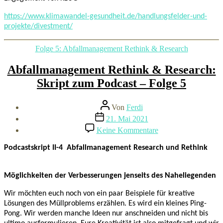
https://www.klimawandel-gesundheit.de/handlungsfelder-und-
projekte/divestment/
Kategorien
Folge 5: Abfallmanagement Rethink & Research
Abfallmanagement Rethink & Research:
Skript zum Podcast – Folge 5
Beitragsautor
Von
Ferdi
Beitragsdatum
21. Mai 2021
zu
Keine Kommentare
Abfallmanagement
Rethink
Podcastskript II-4 Abfallmanagement Research und Rethink
&
Research:
Skript
Möglichkeiten der Verbesserungen jenseits des Naheliegenden
zum
Podcast
Wir möchten euch noch von ein paar Beispiele für kreative
–
Lösungen des Müllproblems erzählen. Es wird ein kleines Ping-
Folge
Pong. Wir werden manche Ideen nur anschneiden und nicht bis
5