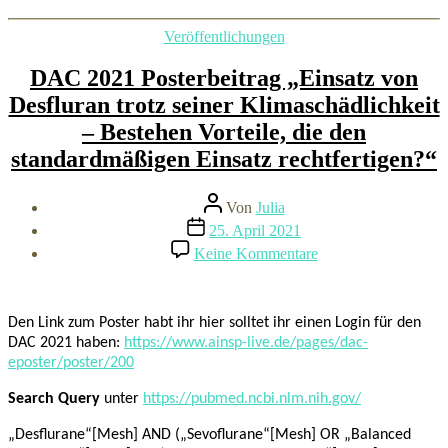
Kategorien
Veröffentlichungen
DAC 2021 Posterbeitrag „Einsatz von
Desfluran trotz seiner Klimaschädlichkeit
– Bestehen Vorteile, die den
standardmäßigen Einsatz rechtfertigen?“
Beitragsautor
Von
Julia
Beitragsdatum
25. April 2021
zu
Keine Kommentare
DAC
2021
Posterbeitrag
„Einsatz
Den Link zum Poster habt ihr hier solltet ihr einen Login für den
von
DAC 2021 haben:
https://www.ainsp-live.de/pages/dac-
Desfluran
eposter/poster/200
trotz
seiner
Search Query
unter
https://pubmed.ncbi.nlm.nih.gov/
Klimaschädlichkeit
–
„Desflurane“[Mesh] AND („Sevoflurane“[Mesh] OR „Balanced
Bestehen