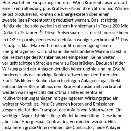
Hier wartet ein Einsparungsmonster. Wenn Krankenhäuser anstatt
einer Zentralheizung plus Kraftwerkstrom ihren Strom und Wärme
selbst produzieren, können die Energiekosten über einen
zweistelligen Prozentbetrag reduziert werden. Das ist richtig
richtig viel, beispielsweise in einem Krankenhaus in Texas 200 Mio
10
Dollar in 15 Jahren.
Diese Preisersparnis ist direkt umzurechnen
11
in CO2 Ersparnis, denn es wird einfach weniger verbraucht.
Das
Prinzip ist klar. Man verbrennt zur Stromerzeugung einen
Energieträger vor Ort und kann die entstandene Wärme direkt in
die Heizanlage des Krankenhauses einspeisen. Keine weiten
verlustträchtigen Strecken mehr zu überbrücken. Dadurch ist der
Wirkungsgrad der Anlagen deutlich höher und sie sind im Zweifel
moderner als das modrige Kohlekraftwerk vor den Toren der
Stadt. Als kleines Bonbon kann in einigen Anlagen sogar direkt
entstandener Restmüll aus dem Krankenhausbetrieb verbrannt
werden was angesichts der oftmals älteren zentralen
Müllverbrennungsanlagen mit geringerem Wirkungsgrad ein
weiterer Vorteil ist. Plus: Es werden Kosten und Emissionen
gespart die für den Transport des Abfalls von Nöten wären. Ein
wichtiger Aspekt ist hier die große Initialinvestition. Diese kann
aber über Energiespar-Contracting vermieden werden. Hier
installieren große Unternehmen, die Contractor, neue Anlagen,