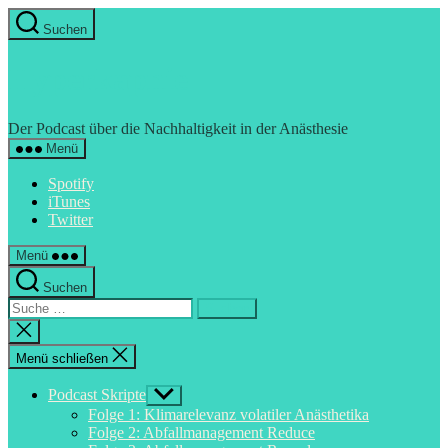
Direkt
Suchen
zum
Inhalt
wechseln
Hyperkapnie
Der Podcast über die Nachhaltigkeit in der Anästhesie
Menü
Spotify
iTunes
Twitter
Menü
Suchen
Suche
nach:
Suche
schließen
Menü schließen
Podcast Skripte
Untermenü
anzeigen
Folge 1: Klimarelevanz volatiler Anästhetika
Folge 2: Abfallmanagement Reduce