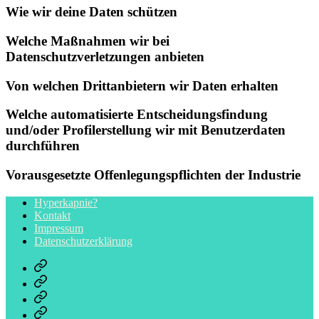
Wie wir deine Daten schützen
Welche Maßnahmen wir bei
Datenschutzverletzungen anbieten
Von welchen Drittanbietern wir Daten erhalten
Welche automatisierte Entscheidungsfindung
und/oder Profilerstellung wir mit Benutzerdaten
durchführen
Vorausgesetzte Offenlegungspflichten der Industrie
Hyperkapnie?
Kontakt
Impressum
Datenschutzerklärung
Podcast
Skripte
Zum
Weiterlesen
Zum
Podcast
Veröffentlichungen