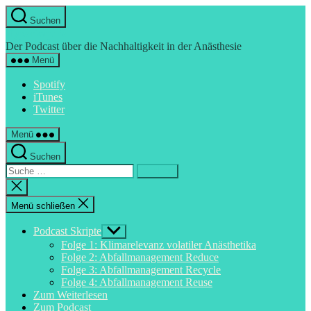
Direkt
Suchen
zum
Hyperkapnie
Inhalt
Der Podcast über die Nachhaltigkeit in der Anästhesie
wechseln
Menü
Spotify
iTunes
Twitter
Menü
Suchen
Suche
nach:
Suche
schließen
Menü schließen
Podcast Skripte
Untermenü
anzeigen
Folge 1: Klimarelevanz volatiler Anästhetika
Folge 2: Abfallmanagement Reduce
Folge 3: Abfallmanagement Recycle
Folge 4: Abfallmanagement Reuse
Zum Weiterlesen
Zum Podcast