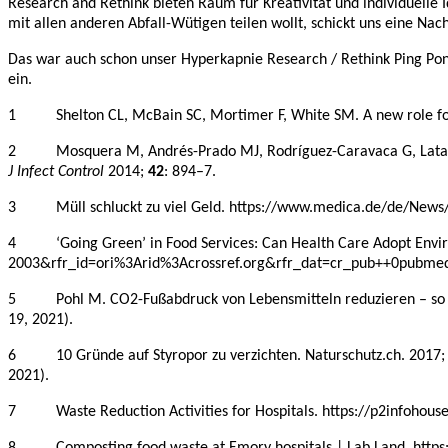
Research and Rethink bieten Raum für Kreativität und individuelle 
mit allen anderen Abfall-Wütigen teilen wollt, schickt uns eine Na
Das war auch schon unser Hyperkapnie Research / Rethink Ping Po
ein.
1 Shelton CL, McBain SC, Mortimer F, White SM. A new role for a
2 Mosquera M, Andrés-Prado MJ, Rodríguez-Caravaca G, Latasa P, M
J Infect Control
2014;
42
: 894–7.
3 Müll schluckt zu viel Geld. https://www.medica.de/de/News/A
4 ‘Going Green’ in Food Services: Can Health Care Adopt Environ
2003&rfr_id=ori%3Arid%3Acrossref.org&rfr_dat=cr_pub++0pubmed
5 Pohl M. CO2-Fußabdruck von Lebensmitteln reduzieren – so geht
19, 2021).
6 10 Gründe auf Styropor zu verzichten. Naturschutz.ch. 2017; p
2021).
7 Waste Reduction Activities for Hospitals. https://p2infohouse