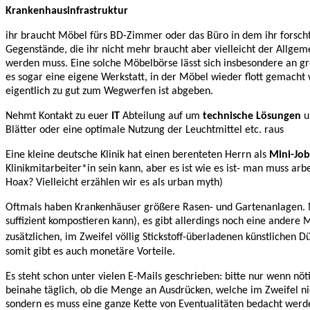
Krankenhausinfrastruktur
ihr braucht Möbel fürs BD-Zimmer oder das Büro in dem ihr forscht
Gegenstände, die ihr nicht mehr braucht aber vielleicht der Allge
werden muss. Eine solche Möbelbörse lässt sich insbesondere an gr
es sogar eine eigene Werkstatt, in der Möbel wieder flott gemach
eigentlich zu gut zum Wegwerfen ist abgeben.
Nehmt Kontakt zu euer
IT
Abteilung auf um
technische Lösungen
u
Blätter oder eine optimale Nutzung der Leuchtmittel etc. raus
Eine kleine deutsche Klinik hat einen berenteten Herrn als
Mini-Jo
Klinikmitarbeiter*in sein kann, aber es ist wie es ist- man muss arb
Hoax? Vielleicht erzählen wir es als urban myth)
Oftmals haben Krankenhäuser größere Rasen- und Gartenanlagen. M
suffizient kompostieren kann), es gibt allerdings noch eine andere 
zusätzlichen, im Zweifel völlig Stickstoff-überladenen künstlichen D
somit gibt es auch monetäre Vorteile.
Es steht schon unter vielen E-Mails geschrieben: bitte nur wenn nöt
beinahe täglich, ob die Menge an Ausdrücken, welche im Zweifel nien
sondern es muss eine ganze Kette von Eventualitäten bedacht werde