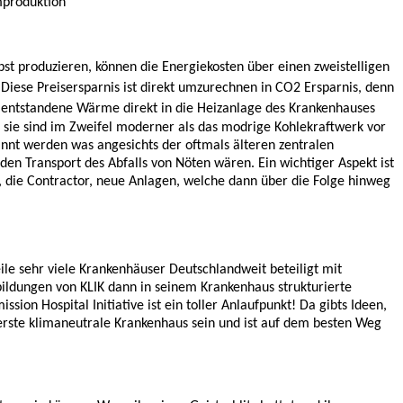
omproduktion
t produzieren, können die Energiekosten über einen zweistelligen
Diese Preisersparnis ist direkt umzurechnen in CO2 Ersparnis, denn
e entstandene Wärme direkt in die Heizanlage des Krankenhauses
 sie sind im Zweifel moderner als das modrige Kohlekraftwerk vor
annt werden was angesichts der oftmals älteren zentralen
en Transport des Abfalls von Nöten wären. Ein wichtiger Aspekt ist
n, die Contractor, neue Anlagen, welche dann über die Folge hinweg
eile sehr viele Krankenhäuser Deutschlandweit beteiligt mit
ildungen von KLIK dann in seinem Krankenhaus strukturierte
n Hospital Initiative ist ein toller Anlaufpunkt! Da gibts Ideen,
 erste klimaneutrale Krankenhaus sein und ist auf dem besten Weg