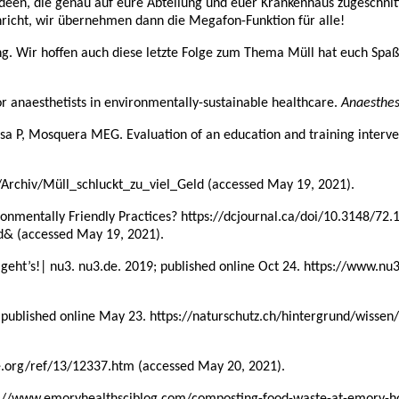
Ideen, die genau auf eure Abteilung und euer Krankenhaus zugeschnitt
chricht, wir übernehmen dann die Megafon-Funktion für alle!
ng. Wir hoffen auch diese letzte Folge zum Thema Müll hat euch Spa
naesthetists in environmentally-sustainable healthcare.
Anaesthes
osquera MEG. Evaluation of an education and training intervention
rchiv/Müll_schluckt_zu_viel_Geld (accessed May 19, 2021).
mentally Friendly Practices? https://dcjournal.ca/doi/10.3148/72.
& (accessed May 19, 2021).
’s!| nu3. nu3.de. 2019; published online Oct 24. https://www.nu3.
ublished online May 23. https://naturschutz.ch/hintergrund/wissen
.org/ref/13/12337.htm (accessed May 20, 2021).