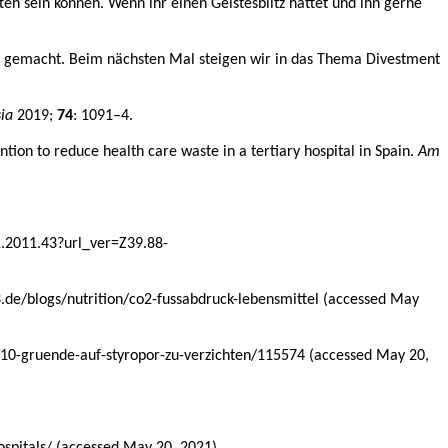
en sein können. Wenn ihr einen Geistesblitz hattet und ihn gerne
ß gemacht. Beim nächsten Mal steigen wir in das Thema Divestment
ia
2019;
74
: 1091–4.
 to reduce health care waste in a tertiary hospital in Spain.
Am
1.2011.43?url_ver=Z39.88-
de/blogs/nutrition/co2-fussabdruck-lebensmittel (accessed May
/10-gruende-auf-styropor-zu-verzichten/115574 (accessed May 20,