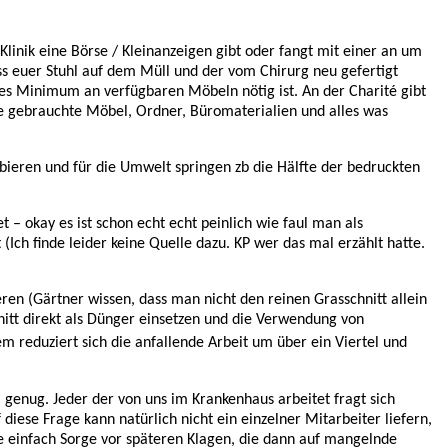
linik eine Börse / Kleinanzeigen gibt oder fangt mit einer an um
s euer Stuhl auf dem Müll und der vom Chirurg neu gefertigt
ses Minimum an verfügbaren Möbeln nötig ist. An der Charité gibt
e gebrauchte Möbel, Ordner, Büromaterialien und alles was
ieren und für die Umwelt springen zb die Hälfte der bedruckten
t – okay es ist schon echt echt peinlich wie faul man als
(Ich finde leider keine Quelle dazu. KP wer das mal erzählt hatte.
n (Gärtner wissen, dass man nicht den reinen Grasschnitt allein
hnitt direkt als Dünger einsetzen und die Verwendung von
 reduziert sich die anfallende Arbeit um über ein Viertel und
m genug. Jeder der von uns im Krankenhaus arbeitet fragt sich
iese Frage kann natürlich nicht ein einzelner Mitarbeiter liefern,
e einfach Sorge vor späteren Klagen, die dann auf mangelnde