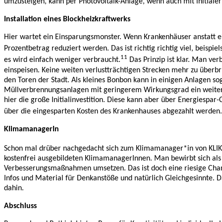
umzusteigen, kann per Photovoltaik-Anlage, wenn auch mit initialer
Installation eines Blockheizkraftwerks
Hier wartet ein Einsparungsmonster. Wenn Krankenhäuser anstatt e
Prozentbetrag reduziert werden. Das ist richtig richtig viel, beispi
11
es wird einfach weniger verbraucht.
Das Prinzip ist klar. Man ve
einspeisen. Keine weiten verlustträchtigen Strecken mehr zu überb
den Toren der Stadt. Als kleines Bonbon kann in einigen Anlagen s
Müllverbrennungsanlagen mit geringerem Wirkungsgrad ein weiterer V
hier die große Initialinvestition. Diese kann aber über Energiesp
über die eingesparten Kosten des Krankenhauses abgezahlt werden. 
KlimamanagerIn
Schon mal drüber nachgedacht sich zum Klimamanager*in von KLIK 
kostenfrei ausgebildeten KlimamanagerInnen. Man bewirbt sich als
Verbesserungsmaßnahmen umsetzen. Das ist doch eine riesige Chance,
Infos und Material für Denkanstöße und natürlich Gleichgesinnte. D
dahin.
Abschluss