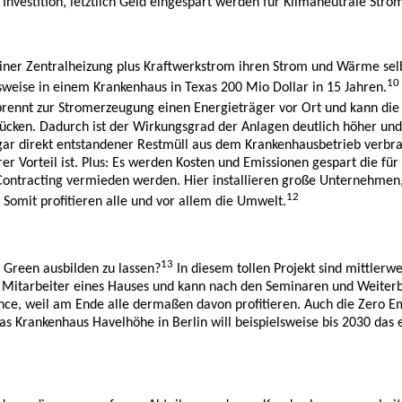
 Investition, letztlich Geld eingespart werden für Klimaneutrale Str
iner Zentralheizung plus Kraftwerkstrom ihren Strom und Wärme selbs
10
elsweise in einem Krankenhaus in Texas 200 Mio Dollar in 15 Jahren.
rbrennt zur Stromerzeugung einen Energieträger vor Ort und kann di
rücken. Dadurch ist der Wirkungsgrad der Anlagen deutlich höher und
ogar direkt entstandener Restmüll aus dem Krankenhausbetrieb verbr
orteil ist. Plus: Es werden Kosten und Emissionen gespart die für d
ar-Contracting vermieden werden. Hier installieren große Unternehme
12
Somit profitieren alle und vor allem die Umwelt.
13
Green ausbilden zu lassen?
In diesem tollen Projekt sind mittlerw
 Mitarbeiter eines Hauses und kann nach den Seminaren und Weiterb
 weil am Ende alle dermaßen davon profitieren. Auch die Zero Emissio
as Krankenhaus Havelhöhe in Berlin will beispielsweise bis 2030 das