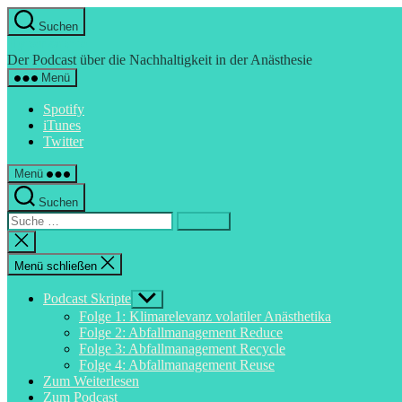
Direkt
Suchen
zum
Hyperkapnie
Inhalt
Der Podcast über die Nachhaltigkeit in der Anästhesie
wechseln
Menü
Spotify
iTunes
Twitter
Menü
Suchen
Suche
nach:
Suche
schließen
Menü schließen
Podcast Skripte
Untermenü
anzeigen
Folge 1: Klimarelevanz volatiler Anästhetika
Folge 2: Abfallmanagement Reduce
Folge 3: Abfallmanagement Recycle
Folge 4: Abfallmanagement Reuse
Zum Weiterlesen
Zum Podcast