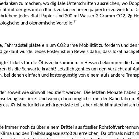
Gedanken zu machen, wo digitale Unterschriften ausreichen, wo Dop
ht mit der gesamten Klinik zu konsentieren papierfrei zu werden. Das
hrieben: jedes Blatt Papier sind 200 ml Wasser 2 Gramm CO2, 2g Hol
7
kologische und ökonomische Vorteile.
e, Fahrradstellplätze ein um CO2 arme Mobilität zu fördern und den 
d geklaut wurde. Jedes Poster ist ein Beweis dafür, dass lokal nachg
igte Tickets für die Öffis zu bekommen. In Hessen bekommen die Land
hren bis die Schwarte kracht! Letztlich geht es um den Verzicht auf 
s an, bei denen einfach und kostengünstig von einem aufs andere Tra
oder soweit wie sinnvoll reduziert werden. Die letzten Monate habe
msetzung existiere. Und wenn, dann möglichst mit der Bahn fahren. Be
ess XY ist natürlich auch irgendwie toll, aber nicht klimatechnisch t
de immer noch zu über einem Drittel aus fossiler Rohstoffverbrennun
Klima und den Treibhausgasausstoß zu erreichen. Da oftmals nicht d