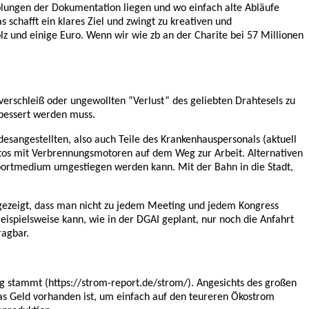
plungen der Dokumentation liegen und wo einfach alte Abläufe
 schafft ein klares Ziel und zwingt zu kreativen und
z und einige Euro. Wenn wir wie zb an der Charite bei 57 Millionen
verschleiß oder ungewollten “Verlust” des geliebten Drahtesels zu
ebessert werden muss.
esangestellten, also auch Teile des Krankenhauspersonals (aktuell
Autos mit Verbrennungsmotoren auf dem Weg zur Arbeit. Alternativen
nsportmedium umgestiegen werden kann. Mit der Bahn in die Stadt,
n gezeigt, dass man nicht zu jedem Meeting und jedem Kongress
ispielsweise kann, wie in der DGAI geplant, nur noch die Anfahrt
ragbar.
g stammt (https://strom-report.de/strom/). Angesichts des großen
as Geld vorhanden ist, um einfach auf den teureren Ökostrom