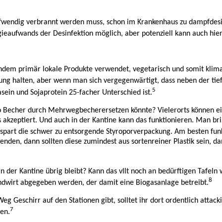
ufwendig verbrannt werden muss, schon im Krankenhaus zu dampfdesin
rgieaufwands der Desinfektion möglich, aber potenziell kann auch hi
indem primär lokale Produkte verwendet, vegetarisch und somit klim
ung halten, aber wenn man sich vergegenwärtigt, dass neben der tie
5
ein und Sojaprotein 25-facher Unterschied ist.
to go Becher durch Mehrwegbecherersetzen könnte? Vielerorts können
akzeptiert. Und auch in der Kantine kann das funktionieren. Man brin
as spart die schwer zu entsorgende Styroporverpackung. Am besten funk
en, dann sollten diese zumindest aus sortenreiner Plastik sein, da
n der Kantine übrig bleibt? Kann das vllt noch an bedürftigen Tafel
8
andwirt abgegeben werden, der damit eine Biogasanlage betreibt.
eg Geschirr auf den Stationen gibt, solltet ihr dort ordentlich atta
7
en.