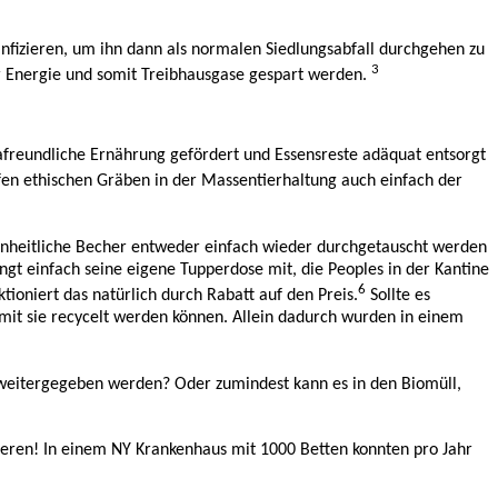
fizieren, um ihn dann als normalen Siedlungsabfall durchgehen zu
3
er Energie und somit Treibhausgase gespart werden.
afreundliche Ernährung gefördert und Essensreste adäquat entsorgt
fen ethischen Gräben in der Massentierhaltung auch einfach der
 einheitliche Becher entweder einfach wieder durchgetauscht werden
gt einfach seine eigene Tupperdose mit, die Peoples in der Kantine
6
tioniert das natürlich durch Rabatt auf den Preis.
Sollte es
mit sie recycelt werden können. Allein dadurch wurden in einem
n weitergegeben werden? Oder zumindest kann es in den Biomüll,
ckieren! In einem NY Krankenhaus mit 1000 Betten konnten pro Jahr