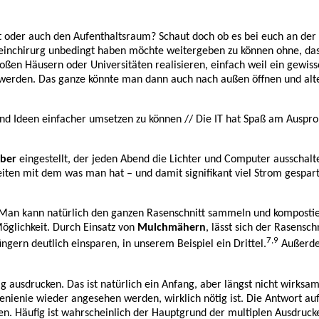
 oder auch den Aufenthaltsraum? Schaut doch ob es bei euch an der K
meinchirurg unbedingt haben möchte weitergeben zu können ohne, das
oßen Häusern oder Universitäten realisieren, einfach weil ein gewis
t werden. Das ganze könnte man dann auch nach außen öffnen und alt
nd Ideen einfacher umsetzen zu können // Die IT hat Spaß am Ausprob
bber
eingestellt, der jeden Abend die Lichter und Computer ausschalte
eiten mit dem was man hat – und damit signifikant viel Strom gespart 
an kann natürlich den ganzen Rasenschnitt sammeln und kompostiere
Möglichkeit. Durch Einsatz von
Mulchmähern
, lässt sich der Rasensc
7,9
üngern deutlich einsparen, in unserem Beispiel ein Drittel.
Außerdem
ig ausdrucken. Das ist natürlich ein Anfang, aber längst nicht wirksa
ienie wieder angesehen werden, wirklich nötig ist. Die Antwort auf d
n. Häufig ist wahrscheinlich der Hauptgrund der multiplen Ausdruck