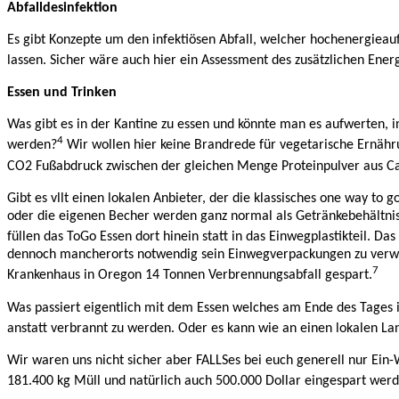
Abfalldesinfektion
Es gibt Konzepte um den infektiösen Abfall, welcher hochenergiea
lassen. Sicher wäre auch hier ein Assessment des zusätzlichen Ene
Essen und Trinken
Was gibt es in der Kantine zu essen und könnte man es aufwerten, 
4
werden?
Wir wollen hier keine Brandrede für vegetarische Ernähr
CO2 Fußabdruck zwischen der gleichen Menge Proteinpulver aus Cas
Gibt es vllt einen lokalen Anbieter, der die klassisches one way 
oder die eigenen Becher werden ganz normal als Getränkebehältnis 
füllen das ToGo Essen dort hinein statt in das Einwegplastikteil. D
dennoch mancherorts notwendig sein Einwegverpackungen zu verwend
7
Krankenhaus in Oregon 14 Tonnen Verbrennungsabfall gespart.
Was passiert eigentlich mit dem Essen welches am Ende des Tages i
anstatt verbrannt zu werden. Oder es kann wie an einen lokalen L
Wir waren uns nicht sicher aber FALLSes bei euch generell nur Ein-W
181.400 kg Müll und natürlich auch 500.000 Dollar eingespart werd