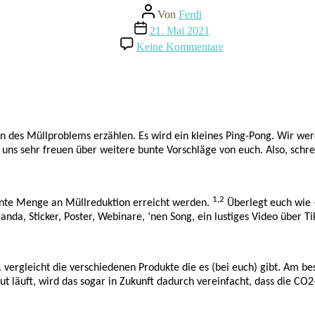
Beitragsautor
Von
Ferdi
Beitragsdatum
21. Mai 2021
zu
Keine Kommentare
Abfallmanagement
Rethink
&
Research:
Skript
zum
Podcast
n des Müllproblems erzählen. Es wird ein kleines Ping-Pong. Wir we
–
 uns sehr freuen über weitere bunte Vorschläge von euch. Also, schre
Folge
5
1,2
vante Menge an Müllreduktion erreicht werden.
Überlegt euch wie –
, Sticker, Poster, Webinare, ‘nen Song, ein lustiges Video über Ti
 vergleicht die verschiedenen Produkte die es (bei euch) gibt. Am be
läuft, wird das sogar in Zukunft dadurch vereinfacht, dass die CO2