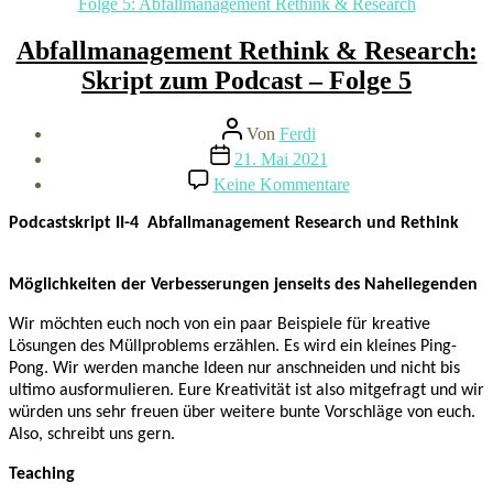
Kategorien
Folge 5: Abfallmanagement Rethink & Research
Abfallmanagement Rethink & Research:
Skript zum Podcast – Folge 5
Beitragsautor
Von
Ferdi
Beitragsdatum
21. Mai 2021
zu
Keine Kommentare
Abfallmanagement
Rethink
Podcastskript II-4 Abfallmanagement Research und Rethink
&
Research:
Skript
Möglichkeiten der Verbesserungen jenseits des Naheliegenden
zum
Podcast
Wir möchten euch noch von ein paar Beispiele für kreative
–
Lösungen des Müllproblems erzählen. Es wird ein kleines Ping-
Folge
Pong. Wir werden manche Ideen nur anschneiden und nicht bis
5
ultimo ausformulieren. Eure Kreativität ist also mitgefragt und wir
würden uns sehr freuen über weitere bunte Vorschläge von euch.
Also, schreibt uns gern.
Teaching