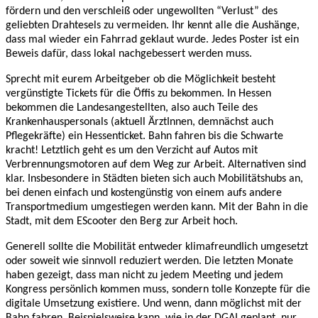
fördern und den verschleiß oder ungewollten “Verlust” des
geliebten Drahtesels zu vermeiden. Ihr kennt alle die Aushänge,
dass mal wieder ein Fahrrad geklaut wurde. Jedes Poster ist ein
Beweis dafür, dass lokal nachgebessert werden muss.
Sprecht mit eurem Arbeitgeber ob die Möglichkeit besteht
vergünstigte Tickets für die Öffis zu bekommen. In Hessen
bekommen die Landesangestellten, also auch Teile des
Krankenhauspersonals (aktuell ÄrztInnen, demnächst auch
Pflegekräfte) ein Hessenticket. Bahn fahren bis die Schwarte
kracht! Letztlich geht es um den Verzicht auf Autos mit
Verbrennungsmotoren auf dem Weg zur Arbeit. Alternativen sind
klar. Insbesondere in Städten bieten sich auch Mobilitätshubs an,
bei denen einfach und kostengünstig von einem aufs andere
Transportmedium umgestiegen werden kann. Mit der Bahn in die
Stadt, mit dem EScooter den Berg zur Arbeit hoch.
Generell sollte die Mobilität entweder klimafreundlich umgesetzt
oder soweit wie sinnvoll reduziert werden. Die letzten Monate
haben gezeigt, dass man nicht zu jedem Meeting und jedem
Kongress persönlich kommen muss, sondern tolle Konzepte für die
digitale Umsetzung existiere. Und wenn, dann möglichst mit der
Bahn fahren. Beispielsweise kann, wie in der DGAI geplant, nur