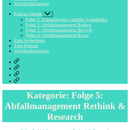
Veröffentlichungen
Podcast Skripte
Untermenü
anzeigen
Folge 1: Klimarelevanz volatiler Anästhetika
Folge 2: Abfallmanagement Reduce
Folge 3: Abfallmanagement Recycle
Folge 4: Abfallmanagement Reuse
Zum Weiterlesen
Zum Podcast
Veröffentlichungen
Podcast
Skripte
Zum
Weiterlesen
Zum
Podcast
Veröffentlichungen
Kategorie:
Folge 5:
Abfallmanagement Rethink &
Research