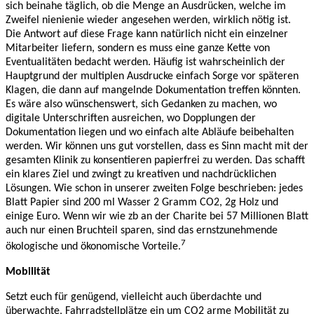
sich beinahe täglich, ob die Menge an Ausdrücken, welche im
Zweifel nienienie wieder angesehen werden, wirklich nötig ist.
Die Antwort auf diese Frage kann natürlich nicht ein einzelner
Mitarbeiter liefern, sondern es muss eine ganze Kette von
Eventualitäten bedacht werden. Häufig ist wahrscheinlich der
Hauptgrund der multiplen Ausdrucke einfach Sorge vor späteren
Klagen, die dann auf mangelnde Dokumentation treffen könnten.
Es wäre also wünschenswert, sich Gedanken zu machen, wo
digitale Unterschriften ausreichen, wo Dopplungen der
Dokumentation liegen und wo einfach alte Abläufe beibehalten
werden. Wir können uns gut vorstellen, dass es Sinn macht mit der
gesamten Klinik zu konsentieren papierfrei zu werden. Das schafft
ein klares Ziel und zwingt zu kreativen und nachdrücklichen
Lösungen. Wie schon in unserer zweiten Folge beschrieben: jedes
Blatt Papier sind 200 ml Wasser 2 Gramm CO2, 2g Holz und
einige Euro. Wenn wir wie zb an der Charite bei 57 Millionen Blatt
auch nur einen Bruchteil sparen, sind das ernstzunehmende
7
ökologische und ökonomische Vorteile.
Mobilität
Setzt euch für genügend, vielleicht auch überdachte und
überwachte, Fahrradstellplätze ein um CO2 arme Mobilität zu