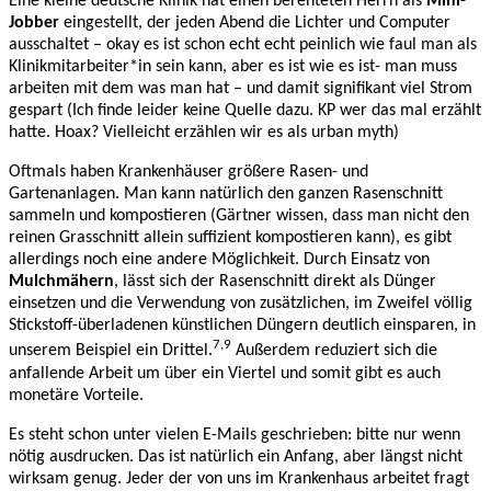
Eine kleine deutsche Klinik hat einen berenteten Herrn als
Mini-
Jobber
eingestellt, der jeden Abend die Lichter und Computer
ausschaltet – okay es ist schon echt echt peinlich wie faul man als
Klinikmitarbeiter*in sein kann, aber es ist wie es ist- man muss
arbeiten mit dem was man hat – und damit signifikant viel Strom
gespart (Ich finde leider keine Quelle dazu. KP wer das mal erzählt
hatte. Hoax? Vielleicht erzählen wir es als urban myth)
Oftmals haben Krankenhäuser größere Rasen- und
Gartenanlagen. Man kann natürlich den ganzen Rasenschnitt
sammeln und kompostieren (Gärtner wissen, dass man nicht den
reinen Grasschnitt allein suffizient kompostieren kann), es gibt
allerdings noch eine andere Möglichkeit. Durch Einsatz von
Mulchmähern
, lässt sich der Rasenschnitt direkt als Dünger
einsetzen und die Verwendung von zusätzlichen, im Zweifel völlig
Stickstoff-überladenen künstlichen Düngern deutlich einsparen, in
7,9
unserem Beispiel ein Drittel.
Außerdem reduziert sich die
anfallende Arbeit um über ein Viertel und somit gibt es auch
monetäre Vorteile.
Es steht schon unter vielen E-Mails geschrieben: bitte nur wenn
nötig ausdrucken. Das ist natürlich ein Anfang, aber längst nicht
wirksam genug. Jeder der von uns im Krankenhaus arbeitet fragt