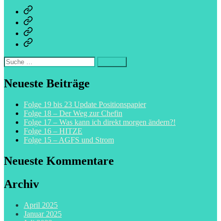
Podcast
Skripte
Zum
Weiterlesen
Zum
Podcast
Veröffentlichungen
Suche
nach:
Neueste Beiträge
Folge 19 bis 23 Update Positionspapier
Folge 18 – Der Weg zur Chefin
Folge 17 – Was kann ich direkt morgen ändern?!
Folge 16 – HITZE
Folge 15 – AGFS und Strom
Neueste Kommentare
Archiv
April 2025
Januar 2025