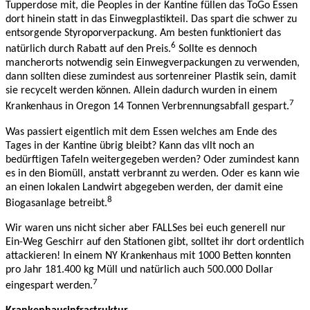
Tupperdose mit, die Peoples in der Kantine füllen das ToGo Essen
dort hinein statt in das Einwegplastikteil. Das spart die schwer zu
entsorgende Styroporverpackung. Am besten funktioniert das
6
natürlich durch Rabatt auf den Preis.
Sollte es dennoch
mancherorts notwendig sein Einwegverpackungen zu verwenden,
dann sollten diese zumindest aus sortenreiner Plastik sein, damit
sie recycelt werden können. Allein dadurch wurden in einem
7
Krankenhaus in Oregon 14 Tonnen Verbrennungsabfall gespart.
Was passiert eigentlich mit dem Essen welches am Ende des
Tages in der Kantine übrig bleibt? Kann das vllt noch an
bedürftigen Tafeln weitergegeben werden? Oder zumindest kann
es in den Biomüll, anstatt verbrannt zu werden. Oder es kann wie
an einen lokalen Landwirt abgegeben werden, der damit eine
8
Biogasanlage betreibt.
Wir waren uns nicht sicher aber FALLSes bei euch generell nur
Ein-Weg Geschirr auf den Stationen gibt, solltet ihr dort ordentlich
attackieren! In einem NY Krankenhaus mit 1000 Betten konnten
pro Jahr 181.400 kg Müll und natürlich auch 500.000 Dollar
7
eingespart werden.