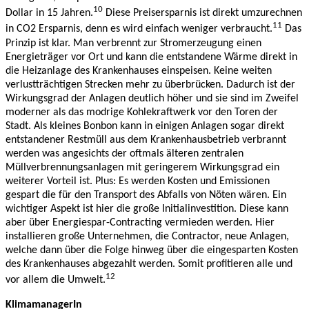
10
Dollar in 15 Jahren.
Diese Preisersparnis ist direkt umzurechnen
11
in CO2 Ersparnis, denn es wird einfach weniger verbraucht.
Das
Prinzip ist klar. Man verbrennt zur Stromerzeugung einen
Energieträger vor Ort und kann die entstandene Wärme direkt in
die Heizanlage des Krankenhauses einspeisen. Keine weiten
verlustträchtigen Strecken mehr zu überbrücken. Dadurch ist der
Wirkungsgrad der Anlagen deutlich höher und sie sind im Zweifel
moderner als das modrige Kohlekraftwerk vor den Toren der
Stadt. Als kleines Bonbon kann in einigen Anlagen sogar direkt
entstandener Restmüll aus dem Krankenhausbetrieb verbrannt
werden was angesichts der oftmals älteren zentralen
Müllverbrennungsanlagen mit geringerem Wirkungsgrad ein
weiterer Vorteil ist. Plus: Es werden Kosten und Emissionen
gespart die für den Transport des Abfalls von Nöten wären. Ein
wichtiger Aspekt ist hier die große Initialinvestition. Diese kann
aber über Energiespar-Contracting vermieden werden. Hier
installieren große Unternehmen, die Contractor, neue Anlagen,
welche dann über die Folge hinweg über die eingesparten Kosten
des Krankenhauses abgezahlt werden. Somit profitieren alle und
12
vor allem die Umwelt.
KlimamanagerIn