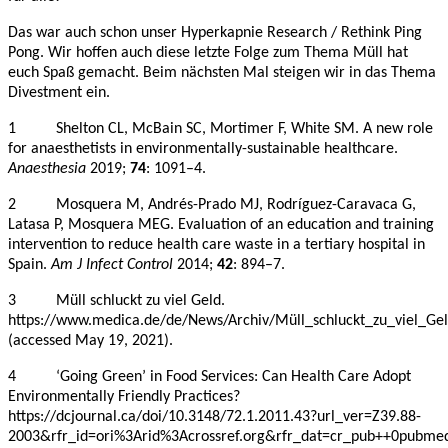
Das war auch schon unser Hyperkapnie Research / Rethink Ping
Pong. Wir hoffen auch diese letzte Folge zum Thema Müll hat
euch Spaß gemacht. Beim nächsten Mal steigen wir in das Thema
Divestment ein.
1 Shelton CL, McBain SC, Mortimer F, White SM. A new role
for anaesthetists in environmentally-sustainable healthcare.
Anaesthesia
2019;
74
: 1091–4.
2 Mosquera M, Andrés-Prado MJ, Rodríguez-Caravaca G,
Latasa P, Mosquera MEG. Evaluation of an education and training
intervention to reduce health care waste in a tertiary hospital in
Spain.
Am J Infect Control
2014;
42
: 894–7.
3 Müll schluckt zu viel Geld.
https://www.medica.de/de/News/Archiv/Müll_schluckt_zu_viel_Ge
(accessed May 19, 2021).
4 ‘Going Green’ in Food Services: Can Health Care Adopt
Environmentally Friendly Practices?
https://dcjournal.ca/doi/10.3148/72.1.2011.43?url_ver=Z39.88-
2003&rfr_id=ori%3Arid%3Acrossref.org&rfr_dat=cr_pub++0pubm