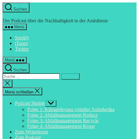
Direkt
Suchen
zum
Hyperkapnie
Inhalt
Der Podcast über die Nachhaltigkeit in der Anästhesie
wechseln
Menü
Spotify
iTunes
Twitter
Menü
Suchen
Suche
nach:
Suche
schließen
Menü schließen
Podcast Skripte
Untermenü
anzeigen
Folge 1: Klimarelevanz volatiler Anästhetika
Folge 2: Abfallmanagement Reduce
Folge 3: Abfallmanagement Recycle
Folge 4: Abfallmanagement Reuse
Zum Weiterlesen
Zum Podcast