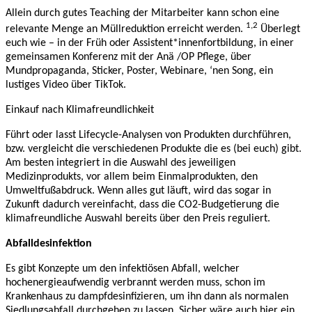
Allein durch gutes Teaching der Mitarbeiter kann schon eine
1,2
relevante Menge an Müllreduktion erreicht werden.
Überlegt
euch wie – in der Früh oder Assistent*innenfortbildung, in einer
gemeinsamen Konferenz mit der Anä /OP Pflege, über
Mundpropaganda, Sticker, Poster, Webinare, ‘nen Song, ein
lustiges Video über TikTok.
Einkauf nach Klimafreundlichkeit
Führt oder lasst Lifecycle-Analysen von Produkten durchführen,
bzw. vergleicht die verschiedenen Produkte die es (bei euch) gibt.
Am besten integriert in die Auswahl des jeweiligen
Medizinprodukts, vor allem beim Einmalprodukten, den
Umweltfußabdruck. Wenn alles gut läuft, wird das sogar in
Zukunft dadurch vereinfacht, dass die CO2-Budgetierung die
klimafreundliche Auswahl bereits über den Preis reguliert.
Abfalldesinfektion
Es gibt Konzepte um den infektiösen Abfall, welcher
hochenergieaufwendig verbrannt werden muss, schon im
Krankenhaus zu dampfdesinfizieren, um ihn dann als normalen
Siedlungsabfall durchgehen zu lassen. Sicher wäre auch hier ein