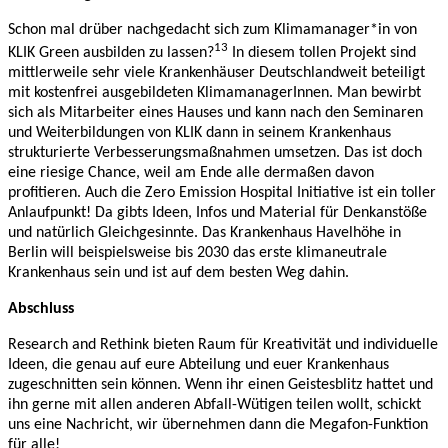
Schon mal drüber nachgedacht sich zum Klimamanager*in von
13
KLIK Green ausbilden zu lassen?
In diesem tollen Projekt sind
mittlerweile sehr viele Krankenhäuser Deutschlandweit beteiligt
mit kostenfrei ausgebildeten KlimamanagerInnen. Man bewirbt
sich als Mitarbeiter eines Hauses und kann nach den Seminaren
und Weiterbildungen von KLIK dann in seinem Krankenhaus
strukturierte Verbesserungsmaßnahmen umsetzen. Das ist doch
eine riesige Chance, weil am Ende alle dermaßen davon
profitieren. Auch die Zero Emission Hospital Initiative ist ein toller
Anlaufpunkt! Da gibts Ideen, Infos und Material für Denkanstöße
und natürlich Gleichgesinnte. Das Krankenhaus Havelhöhe in
Berlin will beispielsweise bis 2030 das erste klimaneutrale
Krankenhaus sein und ist auf dem besten Weg dahin.
Abschluss
Research and Rethink bieten Raum für Kreativität und individuelle
Ideen, die genau auf eure Abteilung und euer Krankenhaus
zugeschnitten sein können. Wenn ihr einen Geistesblitz hattet und
ihn gerne mit allen anderen Abfall-Wütigen teilen wollt, schickt
uns eine Nachricht, wir übernehmen dann die Megafon-Funktion
für alle!