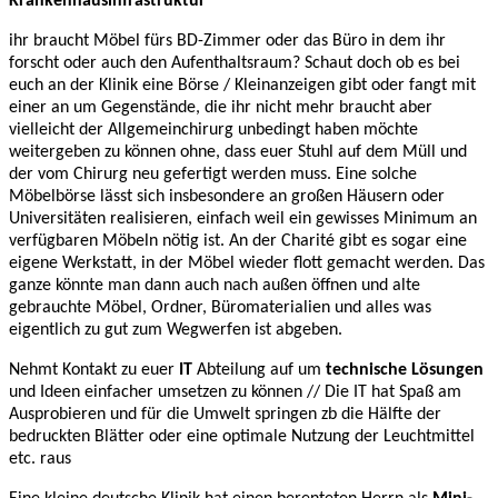
Krankenhausinfrastruktur
ihr braucht Möbel fürs BD-Zimmer oder das Büro in dem ihr
forscht oder auch den Aufenthaltsraum? Schaut doch ob es bei
euch an der Klinik eine Börse / Kleinanzeigen gibt oder fangt mit
einer an um Gegenstände, die ihr nicht mehr braucht aber
vielleicht der Allgemeinchirurg unbedingt haben möchte
weitergeben zu können ohne, dass euer Stuhl auf dem Müll und
der vom Chirurg neu gefertigt werden muss. Eine solche
Möbelbörse lässt sich insbesondere an großen Häusern oder
Universitäten realisieren, einfach weil ein gewisses Minimum an
verfügbaren Möbeln nötig ist. An der Charité gibt es sogar eine
eigene Werkstatt, in der Möbel wieder flott gemacht werden. Das
ganze könnte man dann auch nach außen öffnen und alte
gebrauchte Möbel, Ordner, Büromaterialien und alles was
eigentlich zu gut zum Wegwerfen ist abgeben.
Nehmt Kontakt zu euer
IT
Abteilung auf um
technische Lösungen
und Ideen einfacher umsetzen zu können // Die IT hat Spaß am
Ausprobieren und für die Umwelt springen zb die Hälfte der
bedruckten Blätter oder eine optimale Nutzung der Leuchtmittel
etc. raus